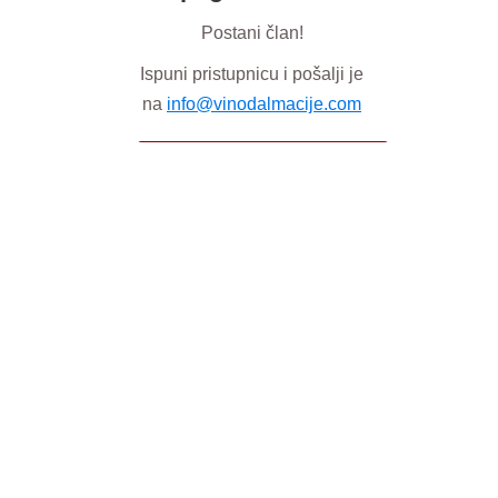
Postani član!
Ispuni pristupnicu i pošalji je
na
info@vinodalmacije.com
Pristupnica Vino Dalmacije 2025
Statut
Izmjene i dopune statuta
Odluka o visini članarine
Prijava