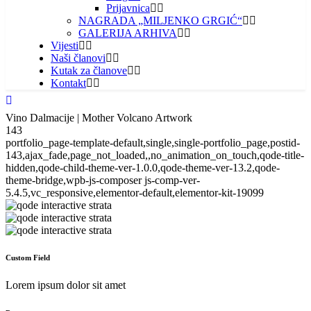
Prijavnica
NAGRADA „MILJENKO GRGIĆ“
GALERIJA ARHIVA
Vijesti
Naši članovi
Kutak za članove
Kontakt
Vino Dalmacije | Mother Volcano Artwork
143
portfolio_page-template-default,single,single-portfolio_page,postid-
143,ajax_fade,page_not_loaded,,no_animation_on_touch,qode-title-
hidden,qode-child-theme-ver-1.0.0,qode-theme-ver-13.2,qode-
theme-bridge,wpb-js-composer js-comp-ver-
5.4.5,vc_responsive,elementor-default,elementor-kit-19099
Custom Field
Lorem ipsum dolor sit amet