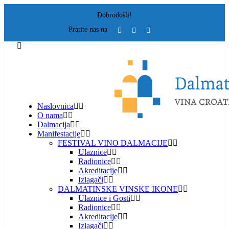
Dobrodošli!
Pratite nas na
Naslovnica
O nama
Dalmacija
Manifestacije
FESTIVAL VINO DALMACIJE
Ulaznice
Radionice
Akreditacije
Izlagači
DALMATINSKE VINSKE IKONE
Ulaznice i Gosti
Radionice
Akreditacije
Izlagači