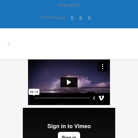
Dobrodošli!
Pratite nas na