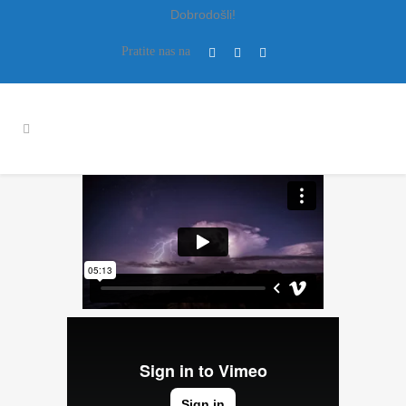
Dobrodošli!
Pratite nas na