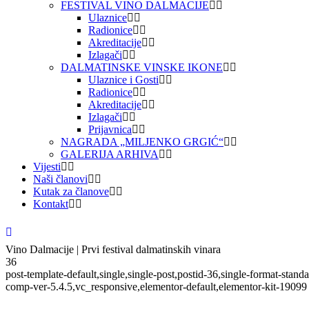
FESTIVAL VINO DALMACIJE
Ulaznice
Radionice
Akreditacije
Izlagači
DALMATINSKE VINSKE IKONE
Ulaznice i Gosti
Radionice
Akreditacije
Izlagači
Prijavnica
NAGRADA „MILJENKO GRGIĆ“
GALERIJA ARHIVA
Vijesti
Naši članovi
Kutak za članove
Kontakt
Vino Dalmacije | Prvi festival dalmatinskih vinara
36
post-template-default,single,single-post,postid-36,single-format-sta
comp-ver-5.4.5,vc_responsive,elementor-default,elementor-kit-19099