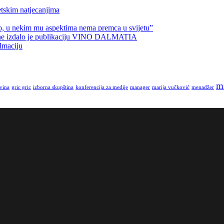
etskim natjecanjima
no, u nekim mu aspektima nema premca u svijetu”
zine izdalo je publikaciju VINO DALMATIA
lmaciju
mi
 vina
gric gric
izborna skupština
konferencija za medije
manager
marija vučković
menadžer