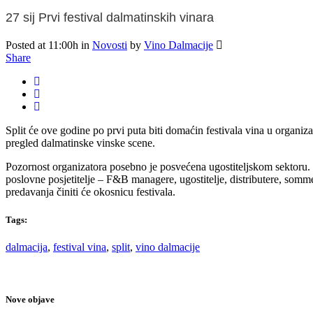
27 sij
Prvi festival dalmatinskih vinara
Posted at 11:00h
in
Novosti
by
Vino Dalmacije
Share
Split će ove godine po prvi puta biti domaćin festivala vina u organiz
pregled dalmatinske vinske scene.
Pozornost organizatora posebno je posvećena ugostiteljskom sektoru. U
poslovne posjetitelje – F&B managere, ugostitelje, distributere, sommeli
predavanja činiti će okosnicu festivala.
Tags:
dalmacija
,
festival vina
,
split
,
vino dalmacije
Nove objave