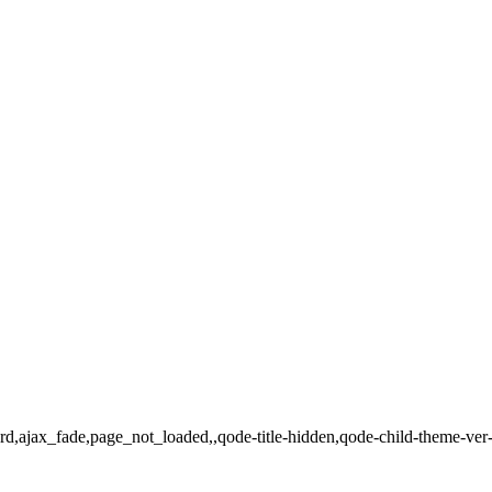
ndard,ajax_fade,page_not_loaded,,qode-title-hidden,qode-child-theme-v