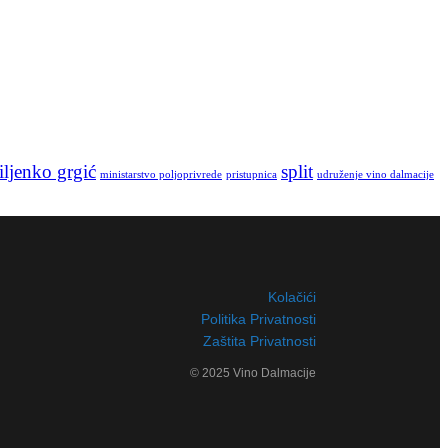
ljenko grgić
split
ministarstvo poljoprivrede
pristupnica
udruženje vino dalmacije
Kolačići
Politika Privatnosti
Zaštita Privatnosti
© 2025 Vino Dalmacije