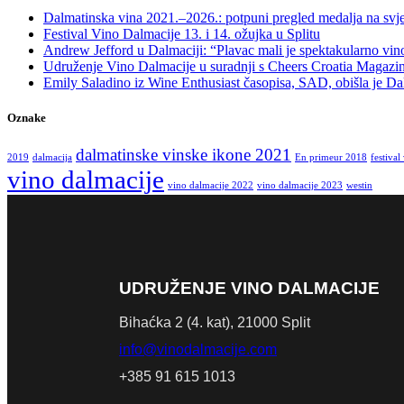
Dalmatinska vina 2021.–2026.: potpuni pregled medalja na svj
Festival Vino Dalmacije 13. i 14. ožujka u Splitu
Andrew Jefford u Dalmaciji: “Plavac mali je spektakularno vi
Udruženje Vino Dalmacije u suradnji s Cheers Croatia Maga
Emily Saladino iz Wine Enthusiast časopisa, SAD, obišla je Da
Oznake
dalmatinske vinske ikone 2021
2019
dalmacija
En primeur 2018
festival
vino dalmacije
vino dalmacije 2022
vino dalmacije 2023
westin
UDRUŽENJE VINO DALMACIJE
Bihaćka 2 (4. kat), 21000 Split
info@vinodalmacije.com
+385 91 615 1013