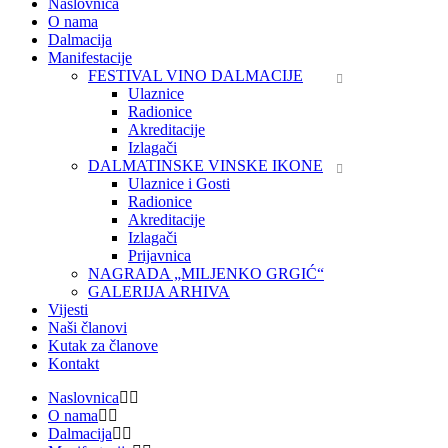
Naslovnica
O nama
Dalmacija
Manifestacije
FESTIVAL VINO DALMACIJE
Ulaznice
Radionice
Akreditacije
Izlagači
DALMATINSKE VINSKE IKONE
Ulaznice i Gosti
Radionice
Akreditacije
Izlagači
Prijavnica
NAGRADA „MILJENKO GRGIĆ“
GALERIJA ARHIVA
Vijesti
Naši članovi
Kutak za članove
Kontakt
Naslovnica
O nama
Dalmacija