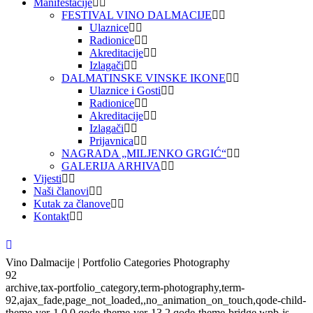
Manifestacije
FESTIVAL VINO DALMACIJE
Ulaznice
Radionice
Akreditacije
Izlagači
DALMATINSKE VINSKE IKONE
Ulaznice i Gosti
Radionice
Akreditacije
Izlagači
Prijavnica
NAGRADA „MILJENKO GRGIĆ“
GALERIJA ARHIVA
Vijesti
Naši članovi
Kutak za članove
Kontakt
Vino Dalmacije | Portfolio Categories Photography
92
archive,tax-portfolio_category,term-photography,term-
92,ajax_fade,page_not_loaded,,no_animation_on_touch,qode-child-
theme-ver-1.0.0,qode-theme-ver-13.2,qode-theme-bridge,wpb-js-