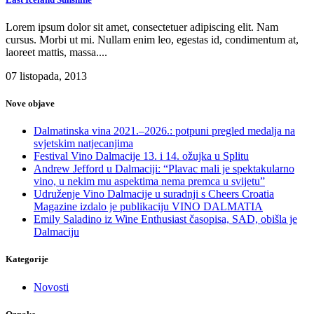
Lorem ipsum dolor sit amet, consectetuer adipiscing elit. Nam
cursus. Morbi ut mi. Nullam enim leo, egestas id, condimentum at,
laoreet mattis, massa....
07 listopada, 2013
Nove objave
Dalmatinska vina 2021.–2026.: potpuni pregled medalja na
svjetskim natjecanjima
Festival Vino Dalmacije 13. i 14. ožujka u Splitu
Andrew Jefford u Dalmaciji: “Plavac mali je spektakularno
vino, u nekim mu aspektima nema premca u svijetu”
Udruženje Vino Dalmacije u suradnji s Cheers Croatia
Magazine izdalo je publikaciju VINO DALMATIA
Emily Saladino iz Wine Enthusiast časopisa, SAD, obišla je
Dalmaciju
Kategorije
Novosti